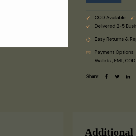
COD Available
Delivered 2-5 Bus
Easy Returns & R
Payment Options:
Wallets , EMI , COD
Share:
Additional