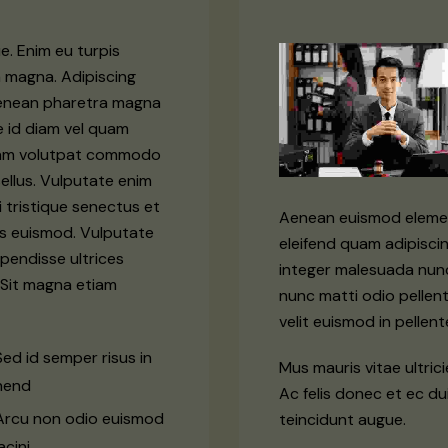
e. Enim eu turpis
 magna. Adipiscing
aenean pharetra magna
e id diam vel quam
iam volutpat commodo
sellus. Vulputate enim
i tristique senectus et
Aenean euismod elemen
us euismod. Vulputate
eleifend quam adipiscin
spendisse ultrices
integer malesuada nunc 
 Sit magna etiam
nunc matti odio pellen
velit euismod in pelle
Sed id semper risus in
Mus mauris vitae ultric
hend
Ac felis donec et ec d
Arcu non odio euismod
teincidunt augue.
acini