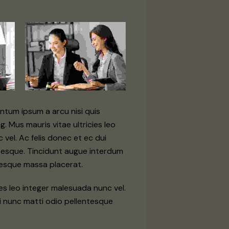
tum ipsum a arcu nisi quis
g. Mus mauris vitae ultricies leo
vel. Ac felis donec et ec dui
tesque. Tincidunt augue interdum
ntesque massa placerat.
ies leo integer malesuada nunc vel.
ui nunc matti odio pellentesque