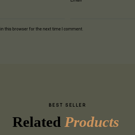
n this browser for the next time I comment.
BEST SELLER
Related 
P
r
o
d
u
c
t
s