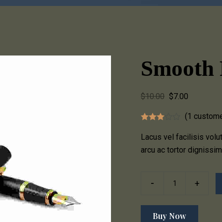
Smooth 
$
10.00
$
7.00
(
1
custome
Lacus vel facilisis volu
arcu ac tortor dignissi
Buy Now