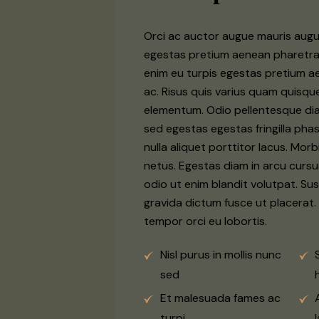
Orci ac auctor augue mauris augu
egestas pretium aenean pharetra
enim eu turpis egestas pretium 
ac. Risus quis varius quam quisqu
elementum. Odio pellentesque d
sed egestas egestas fringilla pha
nulla aliquet porttitor lacus. Morb
netus. Egestas diam in arcu curs
odio ut enim blandit volutpat. Su
gravida dictum fusce ut placerat.
tempor orci eu lobortis.
Nisl purus in mollis nunc
sed
Et malesuada fames ac
turpi
l