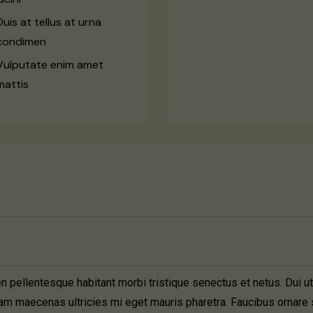
Duis at tellus at urna
condimen
Vulputate enim amet
mattis
 pellentesque habitant morbi tristique senectus et netus. Dui ut
diam maecenas ultricies mi eget mauris pharetra. Faucibus ornar