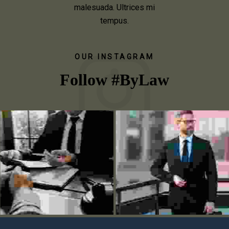
malesuada. Ultrices mi
tempus.
OUR INSTAGRAM
Follow #ByLaw