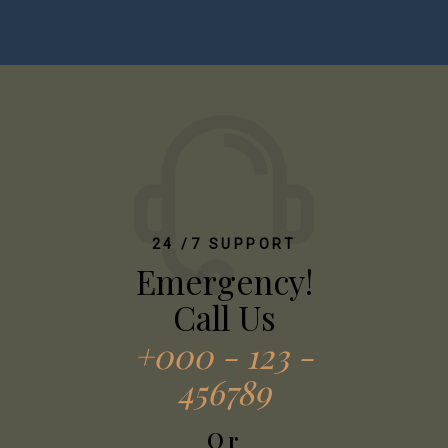
24 /7 SUPPORT
Emergency!
Call Us
+000 - 123 -
456789
Or