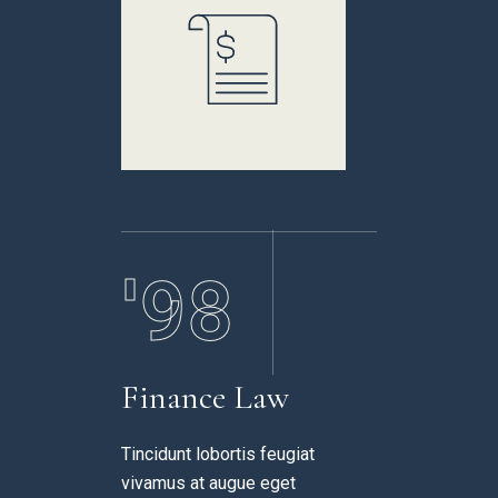
Nulla facili
odio eu feug
'0
'98
Finance Law
Tincidunt lobortis feugiat
vivamus at augue eget